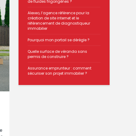
de fluides frigorigènes ?
Alexeo, l’agence référence pour la
création de site internet et le
référencement de diagnostiqueur
immobilier
Pourquoi mon portail se dérègle ?
Quelle surface de véranda sans
permis de construire ?
Assurance emprunteur : comment
sécuriser son projet immobilier ?
ue