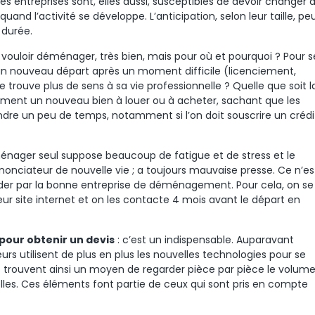
s entreprises sont, elles aussi, susceptibles de devoir changer 
d l’activité se développe. L’anticipation, selon leur taille, pe
 durée.
 vouloir déménager, très bien, mais pour où et pourquoi ? Pour s
 un nouveau départ après un moment difficile (licenciement,
e trouve plus de sens à sa vie professionnelle ? Quelle que soit l
idement un nouveau bien à louer ou à acheter, sachant que les
re un peu de temps, notamment si l’on doit souscrire un crédi
énager seul suppose beaucoup de fatigue et de stress et le
nciateur de nouvelle vie ; a toujours mauvaise presse. Ce n’es
aider par la bonne entreprise de déménagement. Pour cela, on se
 leur site internet et on les contacte 4 mois avant le départ en
 pour obtenir un devis
: c’est un indispensable. Auparavant
s utilisent de plus en plus les nouvelles technologies pour se
 ils trouvent ainsi un moyen de regarder pièce par pièce le volum
elles. Ces éléments font partie de ceux qui sont pris en compte