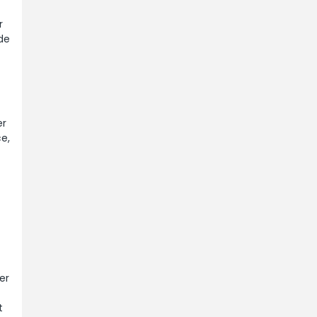
r
 de
er
e,
er
t