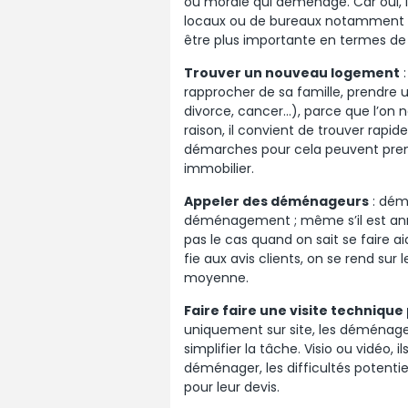
ou morale qui déménage. Car oui, le
locaux ou de bureaux notamment quan
être plus importante en termes de
Trouver un nouveau logement
:
rapprocher de sa famille, prendre
divorce, cancer…), parce que l’on n
raison, il convient de trouver rap
démarches pour cela peuvent prend
immobilier.
Appeler des déménageurs
: dém
déménagement ; même s’il est anno
pas le cas quand on sait se faire 
fie aux avis clients, on se rend sur
moyenne.
Faire faire une visite technique
uniquement sur site, les déménageur
simplifier la tâche. Visio ou vidéo,
déménager, les difficultés potenti
pour leur devis.